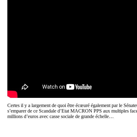
Certes il y a largement de quoi être écœuré également par le Séna
s’emparer de ce Scandale d’Etat MACRON PPS aux multiples facette
millions d’euros avec casse sociale de grande échelle…