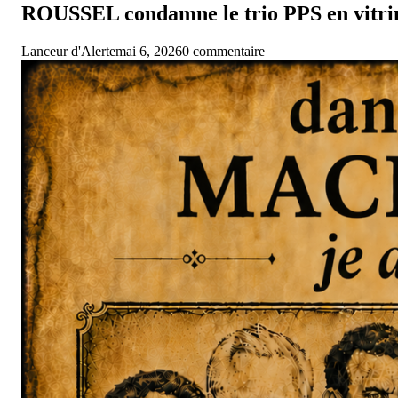
ROUSSEL condamne le trio PPS en vitrine 
Lanceur d'Alerte
mai 6, 2026
0 commentaire