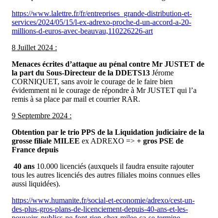
https://www.lalettre.fr/fr/entreprises_grande-distribution-et-
services/2024/05/15/l-ex-adrexo-proche-d-un-accord-a-20-
millions-d-euros-avec-beauvau,110226226-art
8 Juillet 2024 :
Menaces écrites d’attaque au pénal contre Mr JUSTET de
la part du Sous-Directeur de la DDETS13
Jérome
CORNIQUET, sans avoir le courage de le faire bien
évidemment ni le courage de répondre à Mr JUSTET qui l’a
remis à sa place par mail et courrier RAR.
9 Septembre 2024 :
Obtention par le trio PPS de la Liquidation judiciaire de la
grosse filiale MILEE
ex ADREXO =>
+ gros PSE de
France depuis
40 ans
10.000 licenciés (auxquels il faudra ensuite rajouter
tous les autres licenciés des autres filiales moins connues elles
aussi liquidées).
https://www.humanite.fr/social-et-economie/adrexo/cest-un-
des-plus-gros-plans-de-licenciement-depuis-40-ans-et-les-
pouvoirs-publics-ne-font-rien-chez-milee-ca-se-termine-