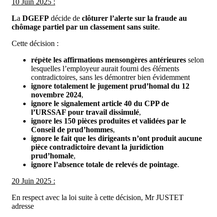
10 Juin 2025 :
L
a
DGEFP
décide de
clôturer l’alerte sur la fraude au
chômage partiel par un classement sans suite
.
Cette décision :
répète les affirmations mensongères antérieures
selon
lesquelles l’employeur aurait fourni des éléments
contradictoires, sans les démontrer bien évidemment
ignore totalement le jugement prud’homal du 12
novembre 2024
,
ignore le signalement article 40 du CPP de
l’URSSAF pour travail dissimulé
,
ignore les 150 pièces produites et validées par le
Conseil de prud’hommes
,
ignore le fait que les dirigeants n’ont produit aucune
pièce contradictoire devant la juridiction
prud’homale
,
ignore l’absence totale de relevés de pointage
.
20 Juin 2025 :
En respect avec la loi suite à cette décision, Mr JUSTET
adresse