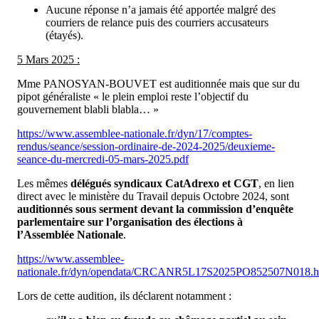
Aucune réponse n’a jamais été apportée malgré des
courriers de relance puis des courriers accusateurs
(étayés).
5 Mars 2025 :
Mme PANOSYAN-BOUVET est auditionnée mais que sur du
pipot généraliste « le plein emploi reste l’objectif du
gouvernement blabli blabla… »
https://www.assemblee-nationale.fr/dyn/17/comptes-
rendus/seance/session-ordinaire-de-2024-2025/deuxieme-
seance-du-mercredi-05-mars-2025.pdf
Les mêmes
délégués syndicaux CatAdrexo et CGT
, en lien
direct avec le ministère du Travail depuis Octobre 2024, sont
auditionnés
sous serment devant la commission d’enquête
parlementaire
sur l’organisation des élections à
l’Assemblée Nationale
.
https://www.assemblee-
nationale.fr/dyn/opendata/CRCANR5L17S2025PO852507N018.h
Lors de cette audition, ils déclarent notamment :