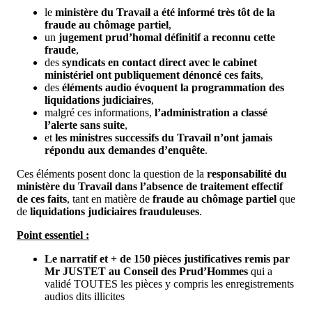
le
ministère du Travail a été informé très tôt de la
fraude au chômage partiel
,
un
jugement prud’homal définitif a reconnu cette
fraude
,
des
syndicats en contact direct avec le cabinet
ministériel ont publiquement dénoncé ces faits
,
des
éléments audio évoquent la programmation des
liquidations judiciaires
,
malgré ces informations,
l’administration a classé
l’alerte sans suite
,
et
les ministres successifs du Travail n’ont jamais
répondu aux demandes d’enquête
.
Ces éléments posent donc la question de la
responsabilité du
ministère du Travail dans l’absence de traitement effectif
de ces faits
, tant en matière de
fraude au chômage partiel
que
de
liquidations judiciaires frauduleuses
.
Point essentiel :
Le narratif et + de 150 pièces justificatives remis par
Mr JUSTET au Conseil des Prud’Hommes
qui a
validé TOUTES les pièces y compris les enregistrements
audios dits illicites