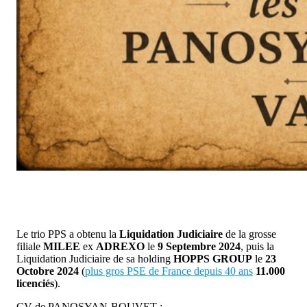
Le trio PPS a obtenu la
Liquidation Judiciaire
de la grosse
filiale
MILEE
ex
ADREXO
le
9 Septembre 2024
, puis la
Liquidation Judiciaire de sa holding
HOPPS GROUP
le
23
Octobre 2024
(
plus gros PSE de France depuis 40 ans
11.000
licenciés
).
CV de PANOSYAN-BOUVET :