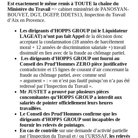
Est exactement le même remis à TOUTE la chaîne du
Ministère du Travail
=> cabinet ministériel de PANOSYAN-
BOUVET, DGT, DGEFP, DDETS13, Inspection du Travail
d’Aix en Provence.
Les dirigeants d’HOPPS GROUP (ni le Liquidateur
LAGEAT) n’ont pas fait Appel
de la décision donc
acceptant la condamnation (18 années de harcèlement
moral + 12 années de discrimination salariale +) travail
dissimulé en lien avec de la fraude au chômage partiel.
Les dirigeants d’HOPPS GROUP ont fourni au
Conseil des Prud’Hommes ZERO pièce justificative
contradictoire et 15 lignes de courant d’air concernant la
fraude au chômage partiel, avec comme seul
« argument » : « on n’est pas fautif puisqu’on n’a pas été
redressé par l’Inspection du Travail ».
Mr JUSTET a prouvé par plusieurs pièces
concomitantes qu’HOPPS GROUP a interdit aux
salariés de pointer officiellement leurs heures
travaillées
.
Le Conseil des Prud’Hommes confirme que les
dirigeants d’HOPPS GROUP sont incapables de
fournir les relevés de pointages
.
En cas de contrôle
sur une demande d’activité partielle
par l’Inspection du Travail et / ou l’URSSAF,
les relevés