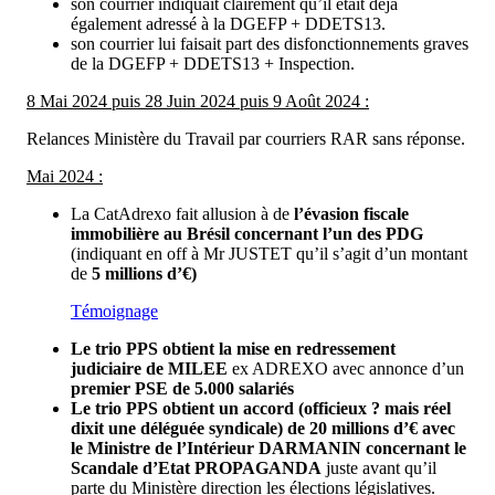
son courrier indiquait clairement qu’il était déjà
également adressé à la DGEFP + DDETS13.
son courrier lui faisait part des disfonctionnements graves
de la DGEFP + DDETS13 + Inspection.
8 Mai 2024 puis 28 Juin 2024 puis 9 Août 2024 :
Relances Ministère du Travail par courriers RAR sans réponse.
Mai 2024 :
La CatAdrexo fait allusion à de
l’évasion fiscale
immobilière au Brésil concernant l’un des PDG
(indiquant en off à Mr JUSTET qu’il s’agit d’un montant
de
5 millions d’€)
Témoignage
Le trio PPS obtient la mise en redressement
judiciaire de MILEE
ex ADREXO avec annonce d’un
premier PSE de 5.000 salariés
Le trio PPS obtient un accord (officieux ? mais réel
dixit une déléguée syndicale) de 20 millions d’€ avec
le Ministre de l’Intérieur DARMANIN concernant le
Scandale d’Etat PROPAGANDA
juste avant qu’il
parte du Ministère direction les élections législatives.