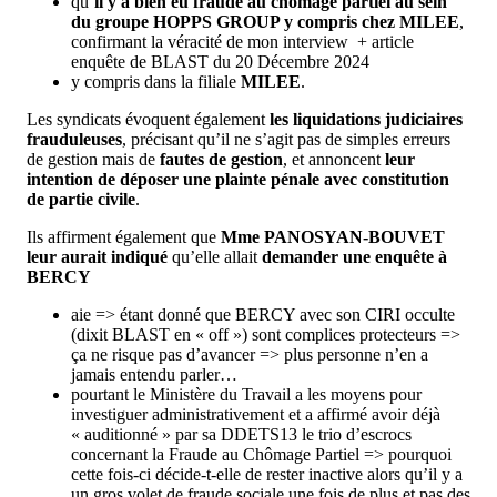
qu’
il y a bien eu fraude au chômage partiel au sein
du groupe HOPPS GROUP y compris chez MILEE
,
confirmant la véracité de mon interview + article
enquête de BLAST du 20 Décembre 2024
y compris dans la filiale
MILEE
.
Les syndicats évoquent également
les liquidations judiciaires
frauduleuses
, précisant qu’il ne s’agit pas de simples erreurs
de gestion mais de
fautes de gestion
, et annoncent
leur
intention de déposer une plainte pénale avec constitution
de partie civile
.
Ils affirment également que
Mme PANOSYAN-BOUVET
leur aurait indiqué
qu’elle allait
demander une enquête à
BERCY
aie => étant donné que BERCY avec son CIRI occulte
(dixit BLAST en « off ») sont complices protecteurs =>
ça ne risque pas d’avancer => plus personne n’en a
jamais entendu parler…
pourtant le Ministère du Travail a les moyens pour
investiguer administrativement et a affirmé avoir déjà
« auditionné » par sa DDETS13 le trio d’escrocs
concernant la Fraude au Chômage Partiel => pourquoi
cette fois-ci décide-t-elle de rester inactive alors qu’il y a
un gros volet de fraude sociale une fois de plus et pas des